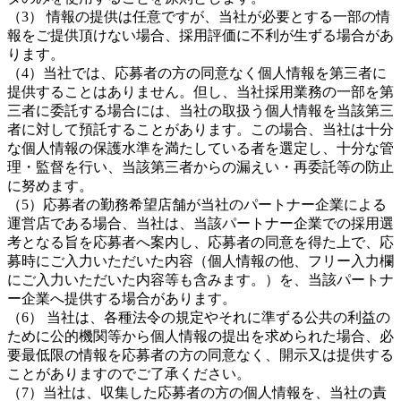
（3） 情報の提供は任意ですが、当社が必要とする一部の情
報をご提供頂けない場合、採用評価に不利が生ずる場合があ
ります。
（4）当社では、応募者の方の同意なく個人情報を第三者に
提供することはありません。但し、当社採用業務の一部を第
三者に委託する場合には、当社の取扱う個人情報を当該第三
者に対して預託することがあります。この場合、当社は十分
な個人情報の保護水準を満たしている者を選定し、十分な管
理・監督を行い、当該第三者からの漏えい・再委託等の防止
に努めます。
（5）応募者の勤務希望店舗が当社のパートナー企業による
運営店である場合、当社は、当該パートナー企業での採用選
考となる旨を応募者へ案内し、応募者の同意を得た上で、応
募時にご入力いただいた内容（個人情報の他、フリー入力欄
にご入力いただいた内容等も含みます。）を、当該パートナ
ー企業へ提供する場合があります。
（6） 当社は、各種法令の規定やそれに準ずる公共の利益の
ために公的機関等から個人情報の提出を求められた場合、必
要最低限の情報を応募者の方の同意なく、開示又は提供する
ことがありますのでご了承ください。
（7）当社は、収集した応募者の方の個人情報を、当社の責